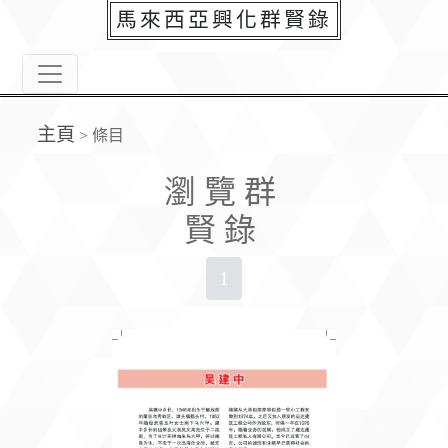
馬來西亞興化群賢錄
主頁
>
條目
瀏覽群
賢錄
1