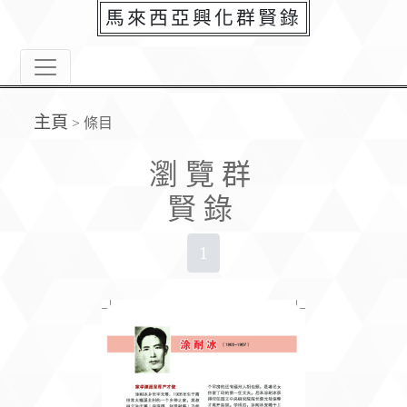
馬來西亞興化群賢錄
主頁
>
條目
瀏覽群
賢錄
1