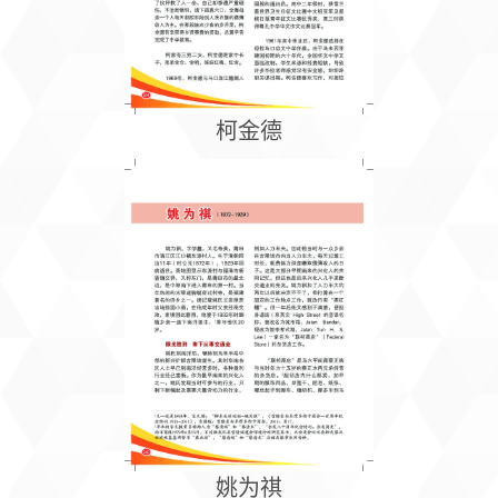
柯金德
姚为祺