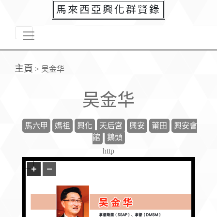
馬來西亞興化群賢錄
主頁
>
吴金华
吴金华
馬六甲
媽祖
興化
天后宮
興安
莆田
興安會
館
鵝頭
http