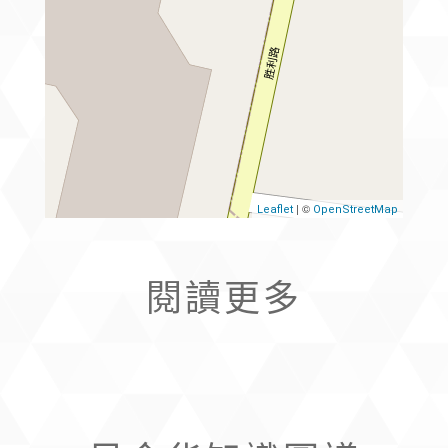
| ©
Leaflet
OpenStreetMap
閱讀更多