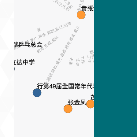
工作
黄张金发
工作
教育,完成,能
担任,有,是,推广,表现,要职,执行,运动
会,署理,带动,擢升,改选,原有,举会,发从
是
是
教育,完成,能够
亲子
砂拉越乒乓总会
亲子
要求,上任
是
要求,上任
工作
工作
亲子
亲子
立达中学
行第49届全国常年代表大
亲子
青年团
亲子
茂文钟士
张金凤