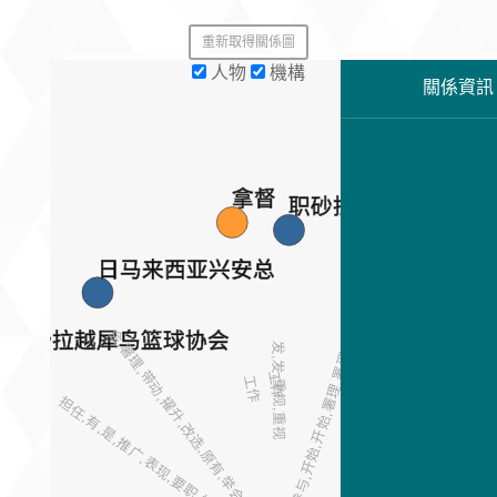
重新取得關係圖
夫妻
人物
機構
夫妻
關係資訊
金
拿督
职砂拉越犀鸟篮球协
中华独中
参与,参与,开始,开始,署理,署理,担,担,独中,独中
工作
日马来西亚兴安总
工作
会,署理,带动,擢升,改选,原有,举会,发从
砂拉越犀鸟篮球协会
发,发,重视,重视
工作
工作
工作
工作
担任,有,是,推广,表现,要职,执行,运动
担任
工作
担任,有,是,推广,表现,要职
工作