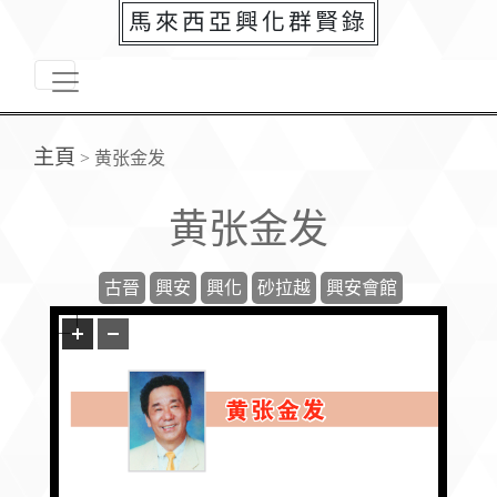
馬來西亞興化群賢錄
主頁
>
黄张金发
黄张金发
古晉
興安
興化
砂拉越
興安會館